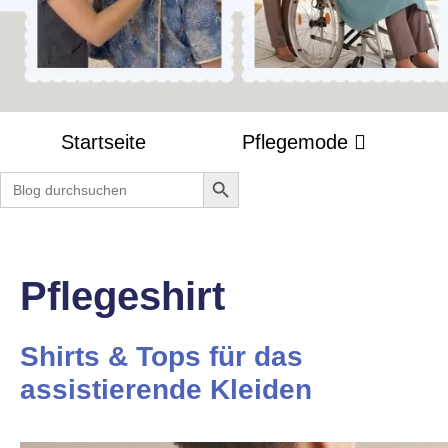
Startseite
Pflegemode
Search Button
Search
for:
Pflegeshirt
Shirts & Tops für das
assistierende Kleiden