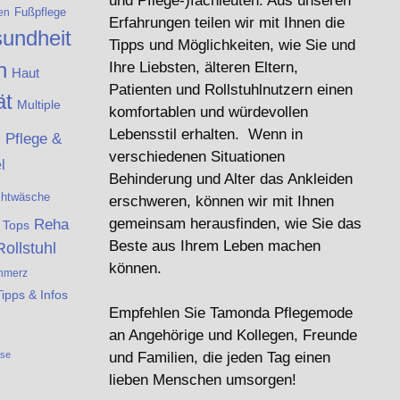
und Pflege-)fachleuten. Aus unseren
Fußpflege
en
Erfahrungen teilen wir mit Ihnen die
undheit
Tipps und Möglichkeiten, wie Sie und
n
Ihre Liebsten, älteren Eltern,
Haut
Patienten und Rollstuhlnutzern einen
ät
Multiple
komfortablen und würdevollen
e
Lebensstil erhalten. Wenn in
Pflege &
verschiedenen Situationen
l
Behinderung und Alter das Ankleiden
chtwäsche
erschweren, können wir mit Ihnen
Reha
gemeinsam herausfinden, wie Sie das
& Tops
Beste aus Ihrem Leben machen
Rollstuhl
können.
hmerz
Tipps & Infos
Empfehlen Sie Tamonda Pflegemode
an Angehörige und Kollegen, Freunde
ese
und Familien, die jeden Tag einen
lieben Menschen umsorgen!