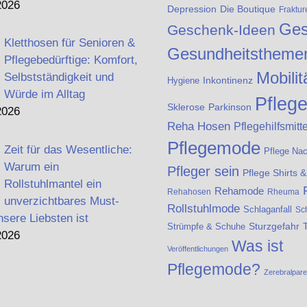
2026
Die Boutique
Depression
Fraktur
Ges
Geschenk-Ideen
Kletthosen für Senioren &
Gesundheitstheme
Pflegebedürftige: Komfort,
Mobilit
Selbstständigkeit und
Inkontinenz
Hygiene
Würde im Alltag
Pfleg
Sklerose
Parkinson
2026
Reha Hosen
Pflegehilfsmitte
Pflegemode
Zeit für das Wesentliche:
Pflege Na
Warum ein
Pfleger sein
Pflege Shirts 
Rollstuhlmantel ein
Rehamode
Rehahosen
Rheuma
unverzichtbares Must-
Rollstuhlmode
Schlaganfall
Sc
nsere Liebsten ist
Strümpfe & Schuhe
Sturzgefahr
2026
Was ist
Veröffentlichungen
Pflegemode?
Zerebralpar