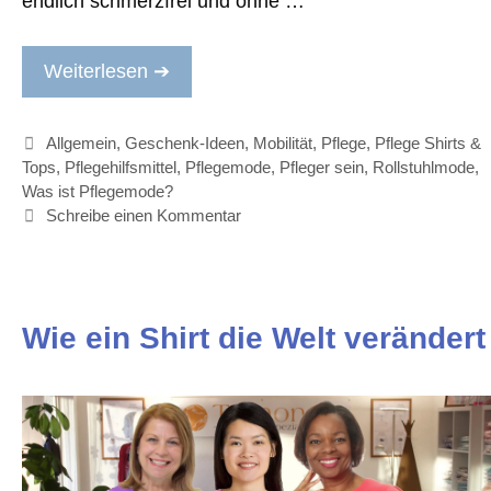
endlich schmerzfrei und ohne …
Weiterlesen ➔
Kategorien
Allgemein
,
Geschenk-Ideen
,
Mobilität
,
Pflege
,
Pflege Shirts &
Tops
,
Pflegehilfsmittel
,
Pflegemode
,
Pfleger sein
,
Rollstuhlmode
,
Was ist Pflegemode?
Schreibe einen Kommentar
Wie ein Shirt die Welt verändert