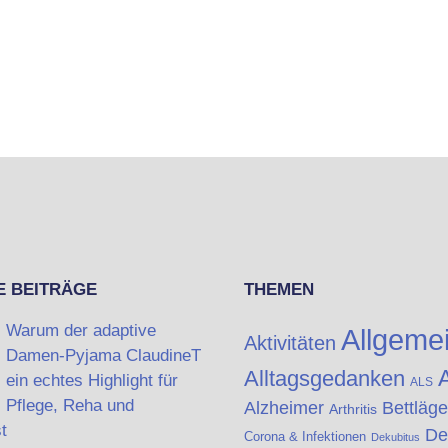
E BEITRÄGE
THEMEN
Warum der adaptive
Allgeme
Aktivitäten
Damen-Pyjama ClaudineT
A
Alltagsgedanken
ein echtes Highlight für
ALS
Pflege, Reha und
Alzheimer
Bettläge
Arthritis
t
De
Corona & Infektionen
Dekubitus