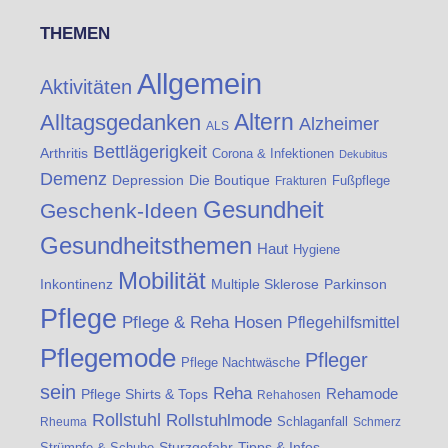
THEMEN
Allgemein
Aktivitäten
Altern
Alltagsgedanken
Alzheimer
ALS
Bettlägerigkeit
Arthritis
Corona & Infektionen
Dekubitus
Demenz
Die Boutique
Depression
Fußpflege
Frakturen
Gesundheit
Geschenk-Ideen
Gesundheitsthemen
Haut
Hygiene
Mobilität
Inkontinenz
Multiple Sklerose
Parkinson
Pflege
Pflege & Reha Hosen
Pflegehilfsmittel
Pflegemode
Pfleger
Pflege Nachtwäsche
sein
Reha
Rehamode
Pflege Shirts & Tops
Rehahosen
Rollstuhl
Rollstuhlmode
Schlaganfall
Rheuma
Schmerz
Strümpfe & Schuhe
Sturzgefahr
Tipps & Infos