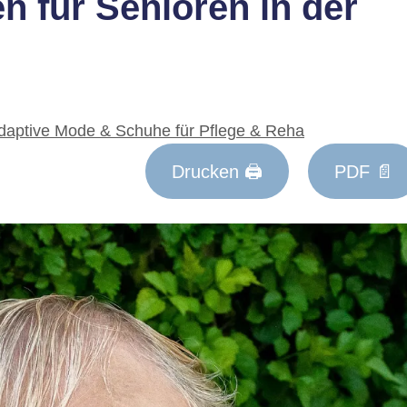
 für Senioren in der
aptive Mode & Schuhe für Pflege & Reha
Drucken 🖨
PDF 📄