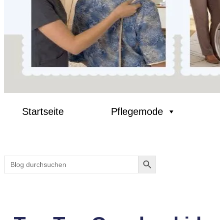
Startseite
Pflegemode
Search Button
Search
for: