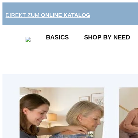
Zum
Inhalt
DIREKT ZUM
ONLINE KATALOG
springen
BASICS
SHOP BY NEED