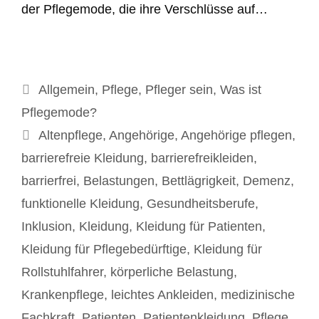
der Pflegemode, die ihre Verschlüsse auf…
Kategorien
Allgemein
,
Pflege
,
Pfleger sein
,
Was ist
Pflegemode?
Schlagwörter
Altenpflege
,
Angehörige
,
Angehörige pflegen
,
barrierefreie Kleidung
,
barrierefreikleiden
,
barrierfrei
,
Belastungen
,
Bettlägrigkeit
,
Demenz
,
funktionelle Kleidung
,
Gesundheitsberufe
,
Inklusion
,
Kleidung
,
Kleidung für Patienten
,
Kleidung für Pflegebedürftige
,
Kleidung für
Rollstuhlfahrer
,
körperliche Belastung
,
Krankenpflege
,
leichtes Ankleiden
,
medizinische
Fachkraft
,
Patienten
,
Patientenkleidung
,
Pflege