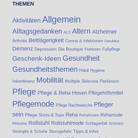
THEMEN
Allgemein
Aktivitäten
Altern
Alltagsgedanken
Alzheimer
ALS
Bettlägerigkeit
Arthritis
Corona & Infektionen
Dekubitus
Demenz
Die Boutique
Depression
Fußpflege
Frakturen
Gesundheit
Geschenk-Ideen
Gesundheitsthemen
Haut
Hygiene
Mobilität
Inkontinenz
Multiple Sklerose
Parkinson
Pflege
Pflege & Reha Hosen
Pflegehilfsmittel
Pflegemode
Pfleger
Pflege Nachtwäsche
sein
Reha
Rehamode
Pflege Shirts & Tops
Rehahosen
Rollstuhl
Rollstuhlmode
Schlaganfall
Rheuma
Schmerz
Sturzgefahr
Tipps & Infos
Strümpfe & Schuhe