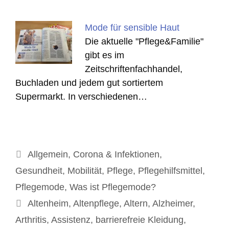
Mode für sensible Haut
Die aktuelle "Pflege&Familie"
gibt es im
Zeitschriftenfachhandel,
Buchladen und jedem gut sortiertem
Supermarkt. In verschiedenen…
Kategorien
Allgemein
,
Corona & Infektionen
,
Gesundheit
,
Mobilität
,
Pflege
,
Pflegehilfsmittel
,
Pflegemode
,
Was ist Pflegemode?
Schlagwörter
Altenheim
,
Altenpflege
,
Altern
,
Alzheimer
,
Arthritis
,
Assistenz
,
barrierefreie Kleidung
,