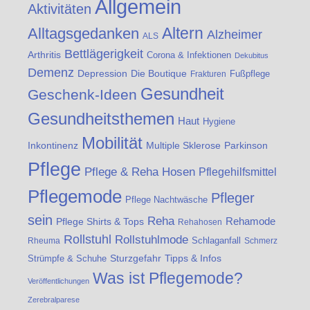
Allgemein
Aktivitäten
Altern
Alltagsgedanken
Alzheimer
ALS
Bettlägerigkeit
Arthritis
Corona & Infektionen
Dekubitus
Demenz
Die Boutique
Depression
Fußpflege
Frakturen
Gesundheit
Geschenk-Ideen
Gesundheitsthemen
Haut
Hygiene
Mobilität
Inkontinenz
Multiple Sklerose
Parkinson
Pflege
Pflege & Reha Hosen
Pflegehilfsmittel
Pflegemode
Pfleger
Pflege Nachtwäsche
sein
Reha
Rehamode
Pflege Shirts & Tops
Rehahosen
Rollstuhl
Rollstuhlmode
Schlaganfall
Rheuma
Schmerz
Strümpfe & Schuhe
Sturzgefahr
Tipps & Infos
Was ist Pflegemode?
Veröffentlichungen
Zerebralparese