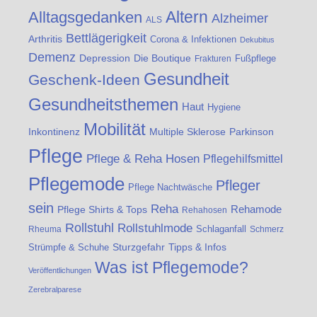
Altern
Alltagsgedanken
Alzheimer
ALS
Bettlägerigkeit
Arthritis
Corona & Infektionen
Dekubitus
Demenz
Die Boutique
Depression
Fußpflege
Frakturen
Gesundheit
Geschenk-Ideen
Gesundheitsthemen
Haut
Hygiene
Mobilität
Inkontinenz
Multiple Sklerose
Parkinson
Pflege
Pflege & Reha Hosen
Pflegehilfsmittel
Pflegemode
Pfleger
Pflege Nachtwäsche
sein
Reha
Rehamode
Pflege Shirts & Tops
Rehahosen
Rollstuhl
Rollstuhlmode
Schlaganfall
Rheuma
Schmerz
Strümpfe & Schuhe
Sturzgefahr
Tipps & Infos
Was ist Pflegemode?
Veröffentlichungen
Zerebralparese