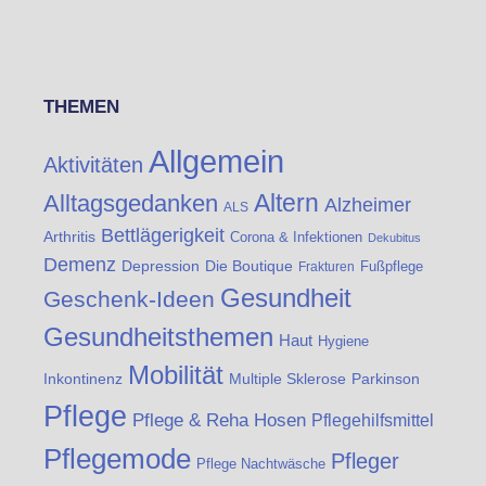
THEMEN
Allgemein
Aktivitäten
Altern
Alltagsgedanken
Alzheimer
ALS
Bettlägerigkeit
Arthritis
Corona & Infektionen
Dekubitus
Demenz
Die Boutique
Depression
Fußpflege
Frakturen
Gesundheit
Geschenk-Ideen
Gesundheitsthemen
Haut
Hygiene
Mobilität
Inkontinenz
Multiple Sklerose
Parkinson
Pflege
Pflege & Reha Hosen
Pflegehilfsmittel
Pflegemode
Pfleger
Pflege Nachtwäsche