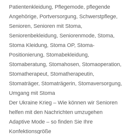
Patientenkleidung
,
Pflegemode
,
pflegende
Angehörige
,
Portversorgung
,
Schwerstpflege
,
Senioren
,
Senioren mit Stoma
,
Seniorenbekleidung
,
Seniorenmode
,
Stoma
,
Stoma Kleidung
,
Stoma OP
,
Stoma-
Positionierung
,
Stomabekleidung
,
Stomaberatung
,
Stomahosen
,
Stomaoperation
,
Stomatherapeut
,
Stomatherapeutin
,
Stomaträger
,
Stomaträgerin
,
Stomaversorgung
,
Umgang mit Stoma
Beitrags-
Der Ukraine Krieg – Wie können wir Senioren
Navigation
helfen mit den Nachrichten umzugehen
Adaptive Mode – so finden Sie Ihre
Konfektionsgröße