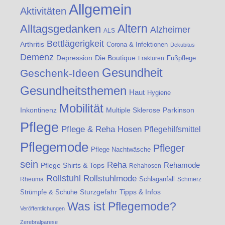
Allgemein
Aktivitäten
Altern
Alltagsgedanken
Alzheimer
ALS
Bettlägerigkeit
Arthritis
Corona & Infektionen
Dekubitus
Demenz
Die Boutique
Depression
Fußpflege
Frakturen
Gesundheit
Geschenk-Ideen
Gesundheitsthemen
Haut
Hygiene
Mobilität
Inkontinenz
Multiple Sklerose
Parkinson
Pflege
Pflege & Reha Hosen
Pflegehilfsmittel
Pflegemode
Pfleger
Pflege Nachtwäsche
sein
Reha
Rehamode
Pflege Shirts & Tops
Rehahosen
Rollstuhl
Rollstuhlmode
Schlaganfall
Rheuma
Schmerz
Strümpfe & Schuhe
Sturzgefahr
Tipps & Infos
Was ist Pflegemode?
Veröffentlichungen
Zerebralparese