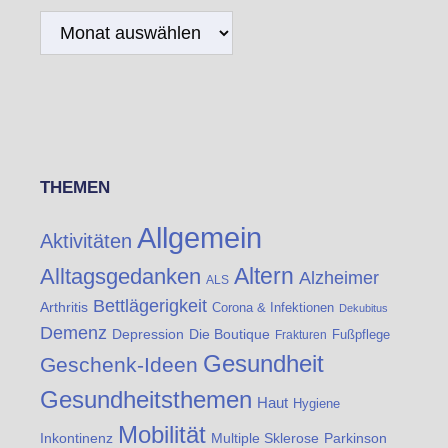
Archiv
THEMEN
Allgemein
Aktivitäten
Altern
Alltagsgedanken
Alzheimer
ALS
Bettlägerigkeit
Arthritis
Corona & Infektionen
Dekubitus
Demenz
Die Boutique
Depression
Fußpflege
Frakturen
Gesundheit
Geschenk-Ideen
Gesundheitsthemen
Haut
Hygiene
Mobilität
Inkontinenz
Multiple Sklerose
Parkinson