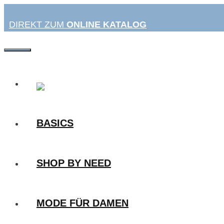
Zum
Inhalt
DIREKT ZUM
ONLINE KATALOG
springen
MENÜ
BASICS
SHOP BY NEED
MODE FÜR DAMEN