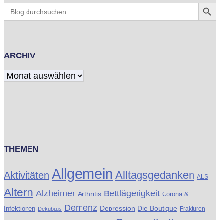
Search Butt
Search
for:
ARCHIV
Archiv
THEMEN
Allgemein
Alltagsgedanken
Aktivitäten
ALS
Altern
Alzheimer
Bettlägerigkeit
Arthritis
Corona &
Demenz
Die Boutique
Infektionen
Depression
Frakturen
Dekubitus