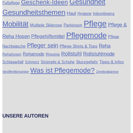
Gesundheit
Geschenk-Ideen
Fußpflege
Gesundheitsthemen
Haut
Inkontinenz
Hygiene
Pflege
Mobilität
Pflege &
Multiple Sklerose
Parkinson
Pflegemode
Reha Hosen
Pflegehilfsmittel
Pflege
Pfleger sein
Reha
Pflege Shirts & Tops
Nachtwäsche
Rollstuhl
Rollstuhlmode
Rehamode
Rehahosen
Rheuma
Schlaganfall
Strümpfe & Schuhe
Sturzgefahr
Tipps & Infos
Schmerz
Was ist Pflegemode?
Veröffentlichungen
Zerebralparese
UNSERE AUTOREN