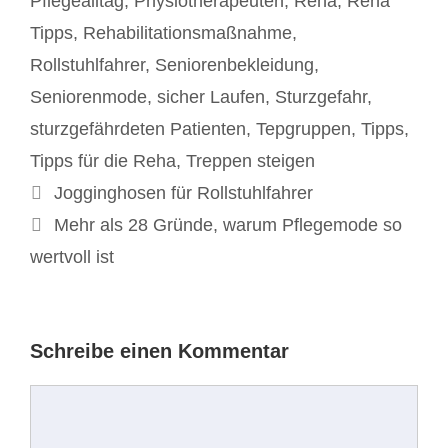
Pflegealltag
,
Physiotherapeuten
,
Reha
,
Reha
Tipps
,
Rehabilitationsmaßnahme
,
Rollstuhlfahrer
,
Seniorenbekleidung
,
Seniorenmode
,
sicher Laufen
,
Sturzgefahr
,
sturzgefährdeten Patienten
,
Tepgruppen
,
Tipps
,
Tipps für die Reha
,
Treppen steigen
Beitrags-
Jogginghosen für Rollstuhlfahrer
Navigation
Mehr als 28 Gründe, warum Pflegemode so
wertvoll ist
Schreibe einen Kommentar
Kommentar