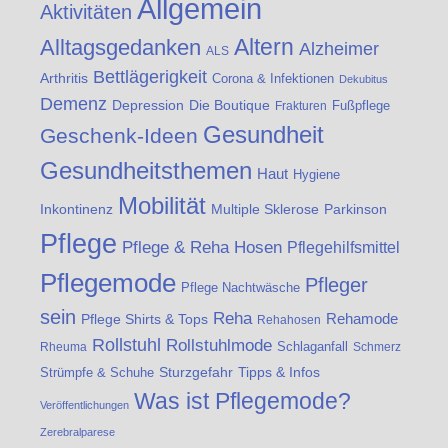
Allgemein
Aktivitäten
Altern
Alltagsgedanken
Alzheimer
ALS
Bettlägerigkeit
Arthritis
Corona & Infektionen
Dekubitus
Demenz
Die Boutique
Depression
Fußpflege
Frakturen
Gesundheit
Geschenk-Ideen
Gesundheitsthemen
Haut
Hygiene
Mobilität
Inkontinenz
Multiple Sklerose
Parkinson
Pflege
Pflege & Reha Hosen
Pflegehilfsmittel
Pflegemode
Pfleger
Pflege Nachtwäsche
sein
Reha
Rehamode
Pflege Shirts & Tops
Rehahosen
Rollstuhl
Rollstuhlmode
Schlaganfall
Rheuma
Schmerz
Strümpfe & Schuhe
Sturzgefahr
Tipps & Infos
Was ist Pflegemode?
Veröffentlichungen
Zerebralparese