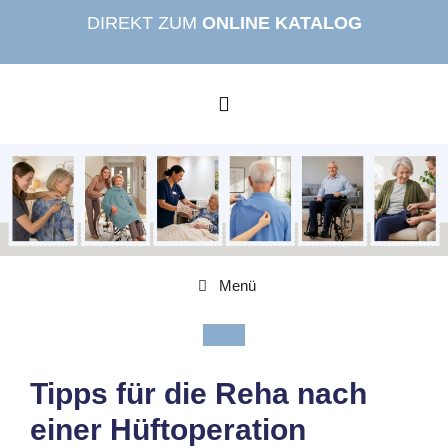
Zum
DIREKT ZUM
ONLINE KATALOG
Inhalt
springen
MENÜ
Menü
Tipps für die Reha nach
einer Hüftoperation