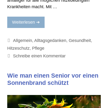
anfälliger für alle möglichen hitzebedingten
Krankheiten macht. Mit …
Weiterlesen ➔
Kategorien
Allgemein
,
Alltagsgedanken
,
Gesundheit
,
Hitzeschutz
,
Pflege
Schreibe einen Kommentar
Wie man einen Senior vor einen
Sonnenbrand schützt