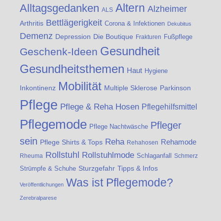
Altern
Alltagsgedanken
Alzheimer
ALS
Bettlägerigkeit
Arthritis
Corona & Infektionen
Dekubitus
Demenz
Die Boutique
Depression
Fußpflege
Frakturen
Gesundheit
Geschenk-Ideen
Gesundheitsthemen
Haut
Hygiene
Mobilität
Inkontinenz
Multiple Sklerose
Parkinson
Pflege
Pflege & Reha Hosen
Pflegehilfsmittel
Pflegemode
Pfleger
Pflege Nachtwäsche
sein
Reha
Rehamode
Pflege Shirts & Tops
Rehahosen
Rollstuhl
Rollstuhlmode
Schlaganfall
Rheuma
Schmerz
Strümpfe & Schuhe
Sturzgefahr
Tipps & Infos
Was ist Pflegemode?
Veröffentlichungen
Zerebralparese