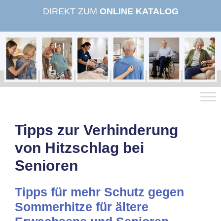
Zum
DIREKT ZUM
ONLINE KATALOG
Inhalt
springen
Tipps zur Verhinderung
von Hitzschlag bei
Senioren
Tipps für mehr Schutz gegen
Sommerhitze für ältere