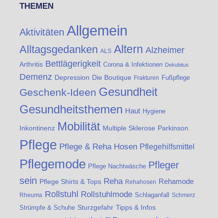
THEMEN
Allgemein
Aktivitäten
Altern
Alltagsgedanken
Alzheimer
ALS
Bettlägerigkeit
Arthritis
Corona & Infektionen
Dekubitus
Demenz
Die Boutique
Depression
Fußpflege
Frakturen
Gesundheit
Geschenk-Ideen
Gesundheitsthemen
Haut
Hygiene
Mobilität
Inkontinenz
Multiple Sklerose
Parkinson
Pflege
Pflege & Reha Hosen
Pflegehilfsmittel
Pflegemode
Pfleger
Pflege Nachtwäsche
sein
Reha
Rehamode
Pflege Shirts & Tops
Rehahosen
Rollstuhl
Rollstuhlmode
Schlaganfall
Rheuma
Schmerz
Strümpfe & Schuhe
Sturzgefahr
Tipps & Infos