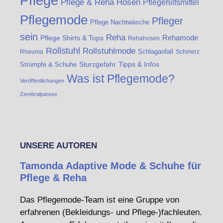
Pflege
Pflege & Reha Hosen
Pflegehilfsmittel
Pflegemode
Pfleger
Pflege Nachtwäsche
sein
Reha
Rehamode
Pflege Shirts & Tops
Rehahosen
Rollstuhl
Rollstuhlmode
Schlaganfall
Rheuma
Schmerz
Sturzgefahr
Tipps & Infos
Strümpfe & Schuhe
Was ist Pflegemode?
Veröffentlichungen
Zerebralparese
UNSERE AUTOREN
Tamonda Adaptive Mode & Schuhe für
Pflege & Reha
Das Pflegemode-Team ist eine Gruppe von
erfahrenen (Bekleidungs- und Pflege-)fachleuten.