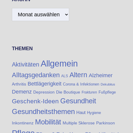
Archiv
THEMEN
Allgemein
Aktivitäten
Altern
Alltagsgedanken
Alzheimer
ALS
Bettlägerigkeit
Arthritis
Corona & Infektionen
Dekubitus
Demenz
Die Boutique
Depression
Fußpflege
Frakturen
Gesundheit
Geschenk-Ideen
Gesundheitsthemen
Haut
Hygiene
Mobilität
Inkontinenz
Multiple Sklerose
Parkinson