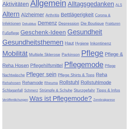
Allgemein
Alltagsgedanken
Aktivitäten
ALS
Altern
Alzheimer
Bettlägerigkeit
Arthritis
Corona &
Demenz
Die Boutique
Infektionen
Depression
Frakturen
Dekubitus
Gesundheit
Geschenk-Ideen
Fußpflege
Gesundheitsthemen
Haut
Inkontinenz
Hygiene
Pflege
Mobilität
Pflege &
Multiple Sklerose
Parkinson
Pflegemode
Reha Hosen
Pflegehilfsmittel
Pflege
Pfleger sein
Reha
Pflege Shirts & Tops
Nachtwäsche
Rollstuhl
Rollstuhlmode
Rehamode
Rehahosen
Rheuma
Schlaganfall
Sturzgefahr
Tipps & Infos
Schmerz
Strümpfe & Schuhe
Was ist Pflegemode?
Veröffentlichungen
Zerebralparese