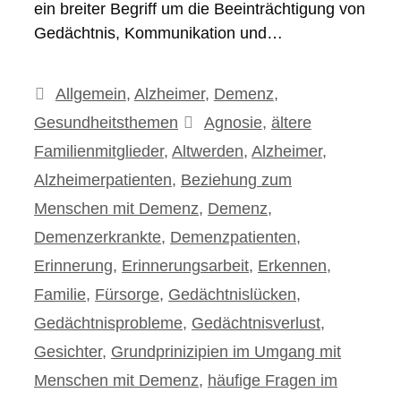
ein breiter Begriff um die Beeinträchtigung von
Gedächtnis, Kommunikation und…
Kategorien
Allgemein
,
Alzheimer
,
Demenz
,
Schlagwörter
Gesundheitsthemen
Agnosie
,
ältere
Familienmitglieder
,
Altwerden
,
Alzheimer
,
Alzheimerpatienten
,
Beziehung zum
Menschen mit Demenz
,
Demenz
,
Demenzerkrankte
,
Demenzpatienten
,
Erinnerung
,
Erinnerungsarbeit
,
Erkennen
,
Familie
,
Fürsorge
,
Gedächtnislücken
,
Gedächtnisprobleme
,
Gedächtnisverlust
,
Gesichter
,
Grundprinizipien im Umgang mit
Menschen mit Demenz
,
häufige Fragen im