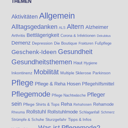
THEMEN
Allgemein
Aktivitäten
Altern
Alltagsgedanken
Alzheimer
ALS
Bettlägerigkeit
Arthritis
Corona & Infektionen
Dekubitus
Demenz
Die Boutique
Depression
Fußpflege
Frakturen
Gesundheit
Geschenk-Ideen
Gesundheitsthemen
Haut
Hygiene
Mobilität
Inkontinenz
Multiple Sklerose
Parkinson
Pflege
Pflege & Reha Hosen
Pflegehilfsmittel
Pflegemode
Pfleger
Pflege Nachtwäsche
sein
Reha
Rehamode
Pflege Shirts & Tops
Rehahosen
Rollstuhl
Rollstuhlmode
Schlaganfall
Rheuma
Schmerz
Strümpfe & Schuhe
Sturzgefahr
Tipps & Infos
Was ist Pflegemode?