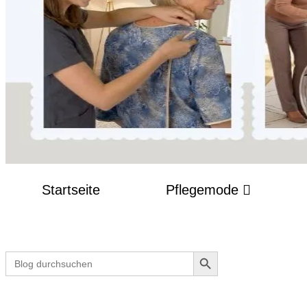
Startseite
Pflegemode
Search Button
Search
for: