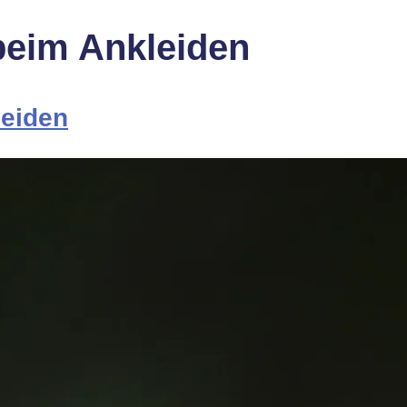
beim Ankleiden
leiden