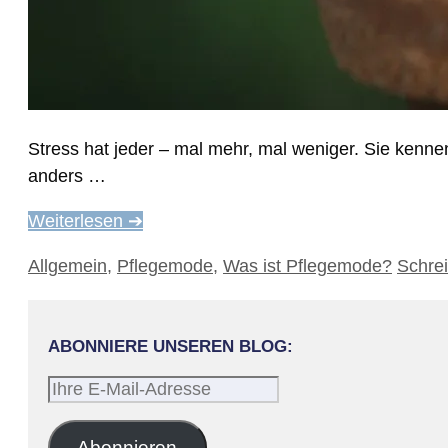
Stress hat jeder – mal mehr, mal weniger. Sie kennen
anders …
Weiterlesen ➔
Kategorien
Allgemein
,
Pflegemode
,
Was ist Pflegemode?
Schre
ABONNIERE UNSEREN BLOG:
Ihre
E-
Mail-
Abonnieren