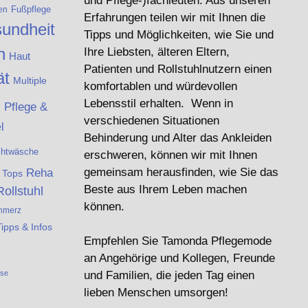
und Pflege-)fachleuten. Aus unseren
Fußpflege
en
Erfahrungen teilen wir mit Ihnen die
undheit
Tipps und Möglichkeiten, wie Sie und
n
Ihre Liebsten, älteren Eltern,
Haut
Patienten und Rollstuhlnutzern einen
ät
Multiple
komfortablen und würdevollen
e
Lebensstil erhalten. Wenn in
Pflege &
verschiedenen Situationen
l
Behinderung und Alter das Ankleiden
chtwäsche
erschweren, können wir mit Ihnen
Reha
gemeinsam herausfinden, wie Sie das
& Tops
Beste aus Ihrem Leben machen
Rollstuhl
können.
hmerz
Tipps & Infos
Empfehlen Sie Tamonda Pflegemode
an Angehörige und Kollegen, Freunde
ese
und Familien, die jeden Tag einen
lieben Menschen umsorgen!