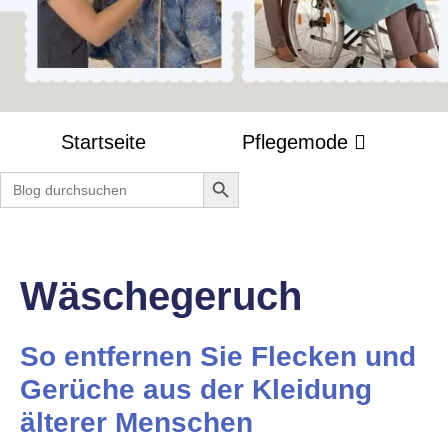
Startseite
Pflegemode
Search Button
Search
for:
Wäschegeruch
So entfernen Sie Flecken und
Gerüche aus der Kleidung
älterer Menschen