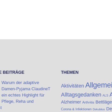
E BEITRÄGE
THEMEN
Warum der adaptive
Allgeme
Aktivitäten
Damen-Pyjama ClaudineT
A
Alltagsgedanken
ein echtes Highlight für
ALS
Pflege, Reha und
Alzheimer
Bettläge
Arthritis
t
De
Corona & Infektionen
Dekubitus