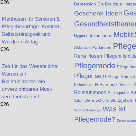
2026
Die Boutique
Depression
Fraktur
Ges
Geschenk-Ideen
Kletthosen für Senioren &
Gesundheitstheme
Pflegebedürftige: Komfort,
Mobilit
Selbstständigkeit und
Inkontinenz
Hygiene
Würde im Alltag
Pfleg
Sklerose
Parkinson
2026
Reha Hosen
Pflegehilfsmitte
Pflegemode
Zeit für das Wesentliche:
Pflege Na
Warum ein
Pfleger sein
Pflege Shirts 
Rollstuhlmantel ein
Rehamode
Rehahosen
Rheuma
unverzichtbares Must-
Rollstuhlmode
Schlaganfall
Sc
nsere Liebsten ist
Strümpfe & Schuhe
Sturzgefahr
2026
Was ist
Veröffentlichungen
Pflegemode?
Zerebralpar