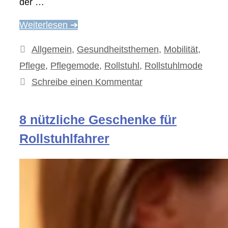
der …
Weiterlesen ➔
Kategorien
Allgemein
,
Gesundheitsthemen
,
Mobilität
,
Pflege
,
Pflegemode
,
Rollstuhl
,
Rollstuhlmode
Schreibe einen Kommentar
8 nützliche Geschenke für
Rollstuhlfahrer