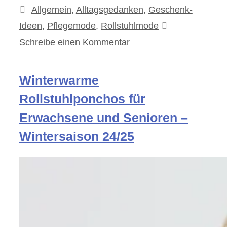
Kategorien
Allgemein
,
Alltagsgedanken
,
Geschenk-
Ideen
,
Pflegemode
,
Rollstuhlmode
Schreibe einen Kommentar
Winterwarme
Rollstuhlponchos für
Erwachsene und Senioren –
Wintersaison 24/25