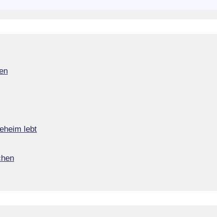
en
eheim lebt
chen