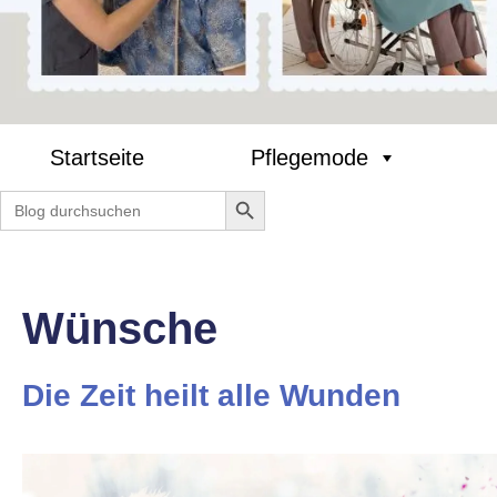
Startseite
Pflegemode
Search Button
Search
for:
Wünsche
Die Zeit heilt alle Wunden