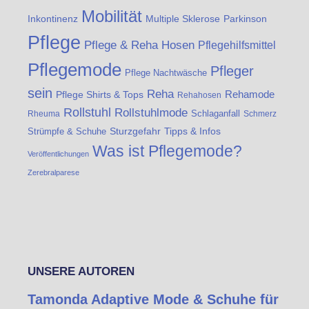
Mobilität
Inkontinenz
Multiple Sklerose
Parkinson
Pflege
Pflege & Reha Hosen
Pflegehilfsmittel
Pflegemode
Pfleger
Pflege Nachtwäsche
sein
Reha
Rehamode
Pflege Shirts & Tops
Rehahosen
Rollstuhl
Rollstuhlmode
Schlaganfall
Rheuma
Schmerz
Strümpfe & Schuhe
Sturzgefahr
Tipps & Infos
Was ist Pflegemode?
Veröffentlichungen
Zerebralparese
UNSERE AUTOREN
Tamonda Adaptive Mode & Schuhe für