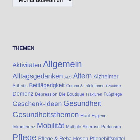
THEMEN
Allgemein
Aktivitäten
Altern
Alltagsgedanken
Alzheimer
ALS
Bettlägerigkeit
Arthritis
Corona & Infektionen
Dekubitus
Demenz
Die Boutique
Depression
Fußpflege
Frakturen
Gesundheit
Geschenk-Ideen
Gesundheitsthemen
Haut
Hygiene
Mobilität
Inkontinenz
Multiple Sklerose
Parkinson
Pflege
Pflege & Reha Hosen
Pflegehilfsmittel