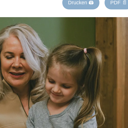
Drucken 🖨
PDF 📄