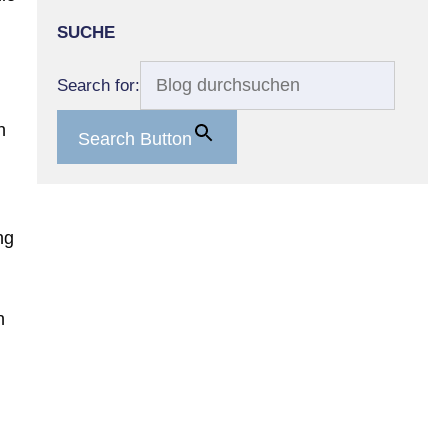
SUCHE
Search for:
h
Search Button
ng
n