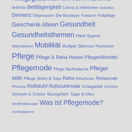
Bettlägerigkeit
Arthritis
Corona & Infektionen
Dekubitus
Demenz
Die Boutique
Depression
Fußpflege
Frakturen
Gesundheit
Geschenk-Ideen
Gesundheitsthemen
Haut
Hygiene
Mobilität
Inkontinenz
Multiple Sklerose
Parkinson
Pflege
Pflege & Reha Hosen
Pflegehilfsmittel
Pflegemode
Pfleger
Pflege Nachtwäsche
sein
Reha
Rehamode
Pflege Shirts & Tops
Rehahosen
Rollstuhl
Rollstuhlmode
Schlaganfall
Rheuma
Schmerz
Strümpfe & Schuhe
Sturzgefahr
Tipps & Infos
Was ist Pflegemode?
Veröffentlichungen
Zerebralparese