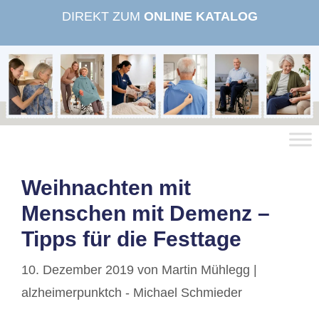
Zum
DIREKT ZUM
ONLINE KATALOG
Inhalt
springen
Weihnachten mit
Menschen mit Demenz –
Tipps für die Festtage
10. Dezember 2019
von
Martin Mühlegg |
alzheimerpunktch - Michael Schmieder