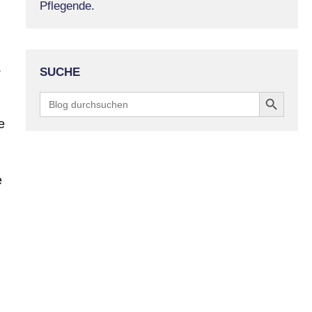
Pflegende.
.
SUCHE
Search Button
Search
for:
e
e