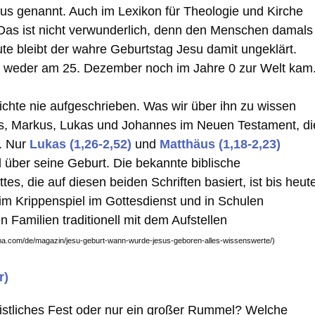
s genannt. Auch im Lexikon für Theologie und Kirche
. Das ist nicht verwunderlich, denn den Menschen damals
te bleibt der wahre Geburtstag Jesu damit ungeklärt.
sus weder am 25. Dezember noch im Jahre 0 zur Welt kam
ichte nie aufgeschrieben. Was wir über ihn zu wissen
äus, Markus, Lukas und Johannes im Neuen Testament, di
n. Nur
Lukas (1,26-2,52)
und
Matthäus (1,18-2,23)
 über seine Geburt. Die bekannte biblische
, die auf diesen beiden Schriften basiert, ist bis heut
 im Krippenspiel im Gottesdienst und in Schulen
 Familien traditionell mit dem Aufstellen
oma.com/de/magazin/jesu-geburt-wann-wurde-jesus-geboren-alles-wissenswerte/)
r)
ristliches Fest oder nur ein großer Rummel? Welche