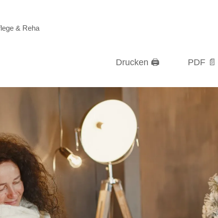
flege & Reha
Drucken 🖨
PDF 📄