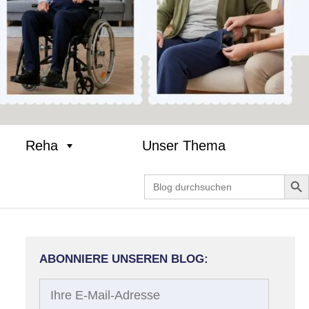
Reha
Unser Thema
Search Bu
Search
for:
ABONNIERE UNSEREN BLOG:
Ihre
E-