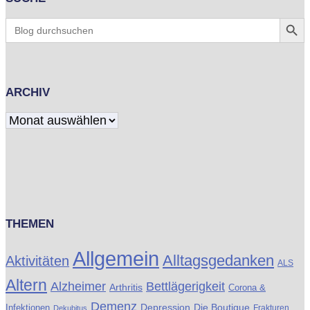
Search Butt
Search
for:
ARCHIV
Archiv
THEMEN
Allgemein
Alltagsgedanken
Aktivitäten
ALS
Altern
Alzheimer
Bettlägerigkeit
Arthritis
Corona &
Demenz
Die Boutique
Infektionen
Depression
Frakturen
Dekubitus