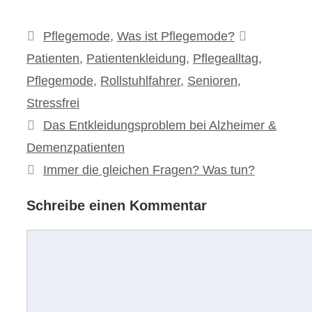
Kategorien
Schlagwör
Pflegemode
,
Was ist Pflegemode?
Patienten
,
Patientenkleidung
,
Pflegealltag
,
Pflegemode
,
Rollstuhlfahrer
,
Senioren
,
Stressfrei
Beitrags-
Das Entkleidungsproblem bei Alzheimer &
Navigation
Demenzpatienten
Immer die gleichen Fragen? Was tun?
Schreibe einen Kommentar
Kommentar