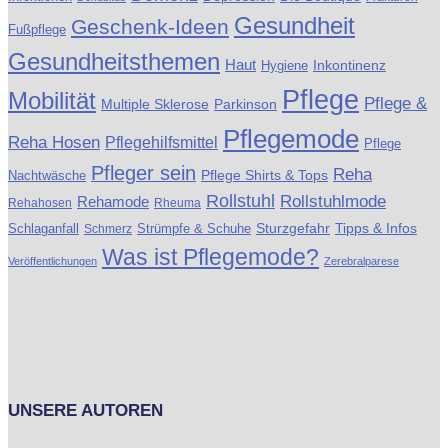
Gesundheit
Geschenk-Ideen
Fußpflege
Gesundheitsthemen
Haut
Inkontinenz
Hygiene
Pflege
Mobilität
Pflege &
Multiple Sklerose
Parkinson
Pflegemode
Reha Hosen
Pflegehilfsmittel
Pflege
Pfleger sein
Reha
Pflege Shirts & Tops
Nachtwäsche
Rollstuhl
Rollstuhlmode
Rehamode
Rehahosen
Rheuma
Schlaganfall
Strümpfe & Schuhe
Sturzgefahr
Tipps & Infos
Schmerz
Was ist Pflegemode?
Veröffentlichungen
Zerebralparese
UNSERE AUTOREN