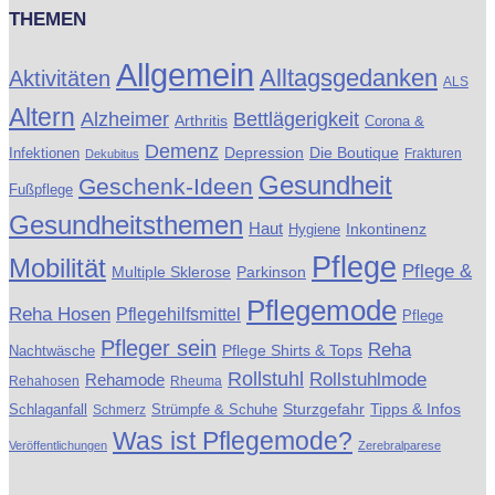
THEMEN
Allgemein
Alltagsgedanken
Aktivitäten
ALS
Altern
Alzheimer
Bettlägerigkeit
Arthritis
Corona &
Demenz
Die Boutique
Infektionen
Depression
Frakturen
Dekubitus
Gesundheit
Geschenk-Ideen
Fußpflege
Gesundheitsthemen
Haut
Inkontinenz
Hygiene
Pflege
Mobilität
Pflege &
Multiple Sklerose
Parkinson
Pflegemode
Reha Hosen
Pflegehilfsmittel
Pflege
Pfleger sein
Reha
Pflege Shirts & Tops
Nachtwäsche
Rollstuhl
Rollstuhlmode
Rehamode
Rehahosen
Rheuma
Schlaganfall
Strümpfe & Schuhe
Sturzgefahr
Tipps & Infos
Schmerz
Was ist Pflegemode?
Veröffentlichungen
Zerebralparese