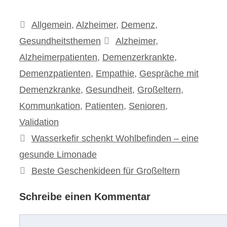
Kategorien
Allgemein
,
Alzheimer
,
Demenz
,
Schlagwörter
Gesundheitsthemen
Alzheimer
,
Alzheimerpatienten
,
Demenzerkrankte
,
Demenzpatienten
,
Empathie
,
Gespräche mit
Demenzkranke
,
Gesundheit
,
Großeltern
,
Kommunkation
,
Patienten
,
Senioren
,
Validation
Beitrags-
Wasserkefir schenkt Wohlbefinden – eine
Navigation
gesunde Limonade
Beste Geschenkideen für Großeltern
Schreibe einen Kommentar
Kommentar