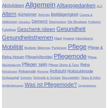
Allgemein
Alltagsgedanken
Aktivitäten
ALS
Altern
Alzheimer
Bettlägerigkeit
Arthritis
Corona &
Demenz
Die Boutique
Infektionen
Depression
Frakturen
Dekubitus
Gesundheit
Geschenk-Ideen
Fußpflege
Gesundheitsthemen
Haut
Inkontinenz
Hygiene
Pflege
Mobilität
Pflege &
Multiple Sklerose
Parkinson
Pflegemode
Reha Hosen
Pflegehilfsmittel
Pflege
Pfleger sein
Reha
Pflege Shirts & Tops
Nachtwäsche
Rollstuhl
Rollstuhlmode
Rehamode
Rehahosen
Rheuma
Schlaganfall
Strümpfe & Schuhe
Sturzgefahr
Tipps & Infos
Schmerz
Was ist Pflegemode?
Veröffentlichungen
Zerebralparese