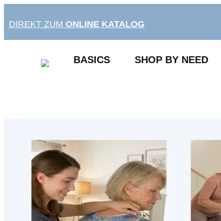
Zum
Inhalt
DIREKT ZUM
ONLINE KATALOG
springen
BASICS
SHOP BY NEED