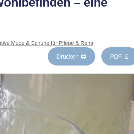
ohlbefinden – eine
ive Mode & Schuhe für Pflege & Reha
Drucken 🖨
PDF 📄