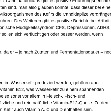
z Candida albicans gibt es positive Erfahrungsberichte
lten sind, man also glauben könnte, dass dieser bei eine
ie Mikroorganismen des Kefirs die Candidapilze verdränge
ren. Des Weiteren gibt es positive Berichte bei Arthriti
onische Müdigkeitssyndrom CFS, Depressionen, ADHS,
sollen sich verflüchtigen oder besser werden, wenn
in, da er – je nach Zutaten und Fermentationsdauer – no
en im Wasserkefir produziert werden, gehören aber
h Vitamin B12, was Wasserkefir zu einem spannenden
ise sonst vor allem in Fleisch-, Fisch- und
ätzliche und rein natürliche Vitamin-B12-Quelle. Zu den
m Kefir auch Vitamin A, C und D enthalten sein.