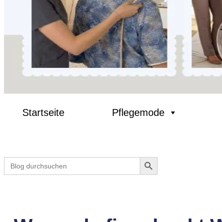
Startseite
Pflegemode
Search Button
Search
for: