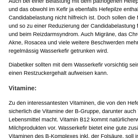
Auch bei einer Belastung mit dem pathogenen Hefepil
und das obwohl im Kefir ja ebenfalls Hefepilze entha
Candidabelastung nicht hilfreich ist. Doch sollen d
und so zu einer Reduzierung der Candidabelastung füh
und beim Reizdarmsyndrom. Auch Migräne, das Chr
Akne, Rosacea und viele weitere Beschwerden mehr 
regelmässig Wasserkefir getrunken wird.
Diabetiker sollten mit dem Wasserkefir vorsichtig se
einen Restzuckergehalt aufweisen kann.
Vitamine:
Zu den interessantesten Vitaminen, die von den Hef
sicherlich die Vitamine der B-Gruppe, darunter auc
Lebensmittel macht. Vitamin B12 kommt natürlicherwe
Milchprodukten vor. Wasserkefir bietet eine gute zus
Vitaminen des B-Komplexes inkl. der Folsäure, soll i