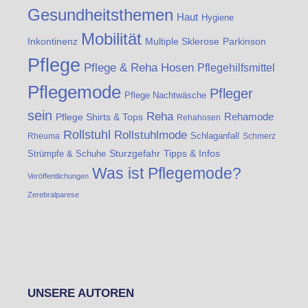
Gesundheitsthemen
Haut
Hygiene
Mobilität
Inkontinenz
Multiple Sklerose
Parkinson
Pflege
Pflege & Reha Hosen
Pflegehilfsmittel
Pflegemode
Pfleger
Pflege Nachtwäsche
sein
Reha
Rehamode
Pflege Shirts & Tops
Rehahosen
Rollstuhl
Rollstuhlmode
Schlaganfall
Rheuma
Schmerz
Strümpfe & Schuhe
Sturzgefahr
Tipps & Infos
Was ist Pflegemode?
Veröffentlichungen
Zerebralparese
UNSERE AUTOREN