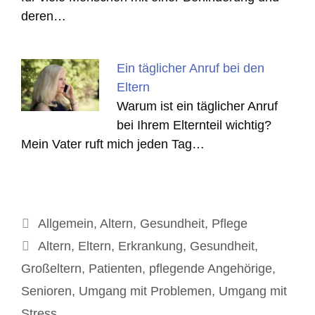
deren…
Ein täglicher Anruf bei den
Eltern
Warum ist ein täglicher Anruf
bei Ihrem Elternteil wichtig?
Mein Vater ruft mich jeden Tag…
Kategorien
Allgemein
,
Altern
,
Gesundheit
,
Pflege
Schlagwörter
Altern
,
Eltern
,
Erkrankung
,
Gesundheit
,
Großeltern
,
Patienten
,
pflegende Angehörige
,
Senioren
,
Umgang mit Problemen
,
Umgang mit
Stress