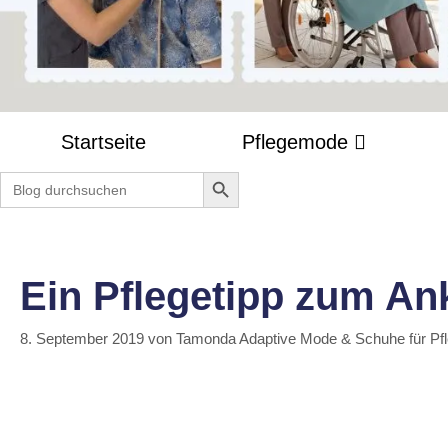
Startseite
Pflegemode
Search Button
Search
for:
Ein Pflegetipp zum Ank
8. September 2019
von
Tamonda Adaptive Mode & Schuhe für Pf