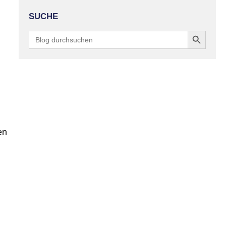
SUCHE
Search Button
Search
for:
en