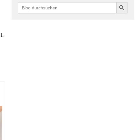
Search Button
Search
for:
t.