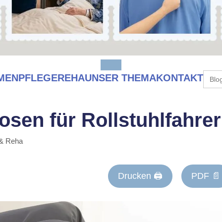
Sear
MEN
PFLEGE
REHA
UNSER THEMA
KONTAKT
for:
osen für Rollstuhlfahrer
 & Reha
Drucken 🖨
PDF 📄