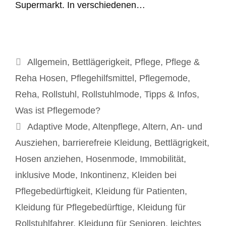
Supermarkt. In verschiedenen…
Kategorien
Allgemein
,
Bettlägerigkeit
,
Pflege
,
Pflege &
Reha Hosen
,
Pflegehilfsmittel
,
Pflegemode
,
Reha
,
Rollstuhl
,
Rollstuhlmode
,
Tipps & Infos
,
Was ist Pflegemode?
Schlagwörter
Adaptive Mode
,
Altenpflege
,
Altern
,
An- und
Ausziehen
,
barrierefreie Kleidung
,
Bettlägrigkeit
,
Hosen anziehen
,
Hosenmode
,
Immobilität
,
inklusive Mode
,
Inkontinenz
,
Kleiden bei
Pflegebedürftigkeit
,
Kleidung für Patienten
,
Kleidung für Pflegebedürftige
,
Kleidung für
Rollstuhlfahrer
,
Kleidung für Senioren
,
leichtes