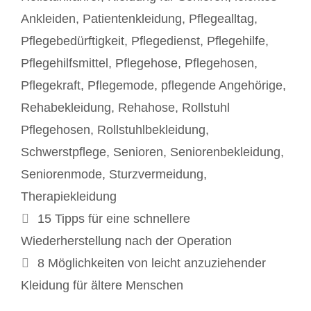
Ankleiden
,
Patientenkleidung
,
Pflegealltag
,
Pflegebedürftigkeit
,
Pflegedienst
,
Pflegehilfe
,
Pflegehilfsmittel
,
Pflegehose
,
Pflegehosen
,
Pflegekraft
,
Pflegemode
,
pflegende Angehörige
,
Rehabekleidung
,
Rehahose
,
Rollstuhl
Pflegehosen
,
Rollstuhlbekleidung
,
Schwerstpflege
,
Senioren
,
Seniorenbekleidung
,
Seniorenmode
,
Sturzvermeidung
,
Therapiekleidung
Beitrags-
15 Tipps für eine schnellere
Navigation
Wiederherstellung nach der Operation
8 Möglichkeiten von leicht anzuziehender
Kleidung für ältere Menschen