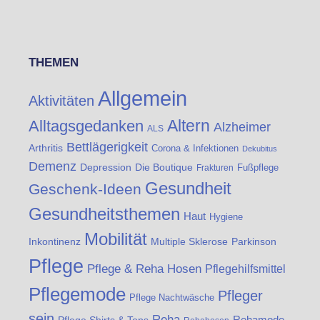
THEMEN
Allgemein
Aktivitäten
Altern
Alltagsgedanken
Alzheimer
ALS
Bettlägerigkeit
Arthritis
Corona & Infektionen
Dekubitus
Demenz
Die Boutique
Depression
Fußpflege
Frakturen
Gesundheit
Geschenk-Ideen
Gesundheitsthemen
Haut
Hygiene
Mobilität
Inkontinenz
Multiple Sklerose
Parkinson
Pflege
Pflege & Reha Hosen
Pflegehilfsmittel
Pflegemode
Pfleger
Pflege Nachtwäsche
sein
Reha
Rehamode
Pflege Shirts & Tops