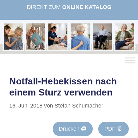
Zum
DIREKT ZUM
ONLINE KATALOG
Inhalt
springen
Notfall-Hebekissen nach
einem Sturz verwenden
16. Juni 2018
von
Stefan Schumacher
Drucken 🖨
PDF 📄