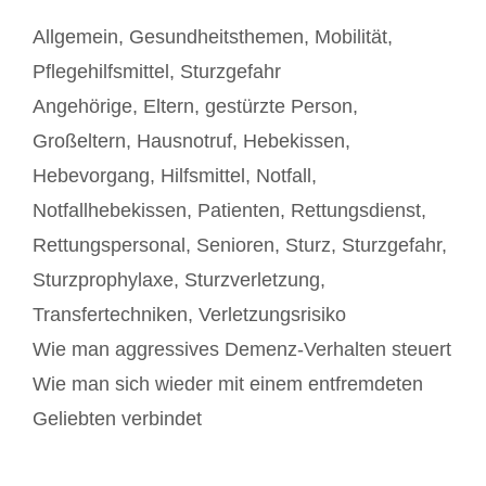
Kategorien
Allgemein
,
Gesundheitsthemen
,
Mobilität
,
Pflegehilfsmittel
,
Sturzgefahr
Schlagwörter
Angehörige
,
Eltern
,
gestürzte Person
,
Großeltern
,
Hausnotruf
,
Hebekissen
,
Hebevorgang
,
Hilfsmittel
,
Notfall
,
Notfallhebekissen
,
Patienten
,
Rettungsdienst
,
Rettungspersonal
,
Senioren
,
Sturz
,
Sturzgefahr
,
Sturzprophylaxe
,
Sturzverletzung
,
Transfertechniken
,
Verletzungsrisiko
Beitrags-
Wie man aggressives Demenz-Verhalten steuert
Navigation
Wie man sich wieder mit einem entfremdeten
Geliebten verbindet