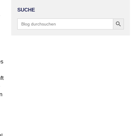
SUCHE
e
Search Button
Search
for:
es
ft
e
n
h!