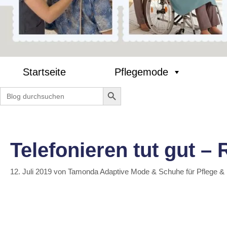
Startseite
Pflegemode
Search Button
Search
for:
Telefonieren tut gut – 
12. Juli 2019
von
Tamonda Adaptive Mode & Schuhe für Pflege &