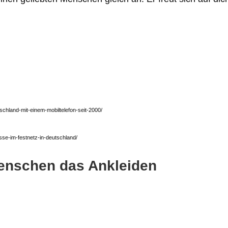
tschland-mit-einem-mobiltelefon-seit-2000/
esse-im-festnetz-in-deutschland/
enschen das Ankleiden