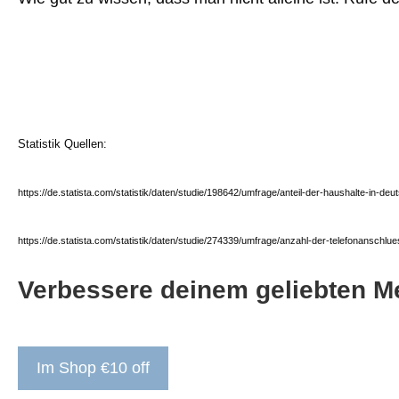
Statistik Quellen:
https://de.statista.com/statistik/daten/studie/198642/umfrage/anteil-der-haushalte-in-deu
https://de.statista.com/statistik/daten/studie/274339/umfrage/anzahl-der-telefonanschlu
Verbessere deinem geliebten M
Im Shop €10 off