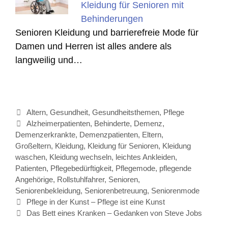
Kleidung für Senioren mit
Behinderungen
Senioren Kleidung und barrierefreie Mode für
Damen und Herren ist alles andere als
langweilig und…
Kategorien
Altern
,
Gesundheit
,
Gesundheitsthemen
,
Pflege
Schlagwörter
Alzheimerpatienten
,
Behinderte
,
Demenz
,
Demenzerkrankte
,
Demenzpatienten
,
Eltern
,
Großeltern
,
Kleidung
,
Kleidung für Senioren
,
Kleidung
waschen
,
Kleidung wechseln
,
leichtes Ankleiden
,
Patienten
,
Pflegebedürftigkeit
,
Pflegemode
,
pflegende
Angehörige
,
Rollstuhlfahrer
,
Senioren
,
Seniorenbekleidung
,
Seniorenbetreuung
,
Seniorenmode
Beitrags-
Pflege in der Kunst – Pflege ist eine Kunst
Navigation
Das Bett eines Kranken – Gedanken von Steve Jobs