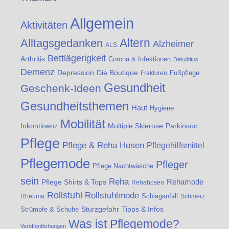
Allgemein
Aktivitäten
Altern
Alltagsgedanken
Alzheimer
ALS
Bettlägerigkeit
Arthritis
Corona & Infektionen
Dekubitus
Demenz
Die Boutique
Depression
Fußpflege
Frakturen
Gesundheit
Geschenk-Ideen
Gesundheitsthemen
Haut
Hygiene
Mobilität
Inkontinenz
Multiple Sklerose
Parkinson
Pflege
Pflege & Reha Hosen
Pflegehilfsmittel
Pflegemode
Pfleger
Pflege Nachtwäsche
sein
Reha
Rehamode
Pflege Shirts & Tops
Rehahosen
Rollstuhl
Rollstuhlmode
Schlaganfall
Rheuma
Schmerz
Strümpfe & Schuhe
Sturzgefahr
Tipps & Infos
Was ist Pflegemode?
Veröffentlichungen