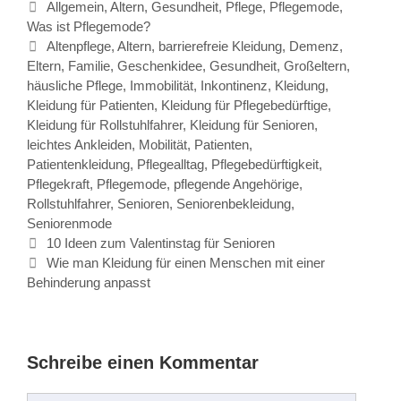
Kategorien
Allgemein
,
Altern
,
Gesundheit
,
Pflege
,
Pflegemode
,
Was ist Pflegemode?
Schlagwörter
Altenpflege
,
Altern
,
barrierefreie Kleidung
,
Demenz
,
Eltern
,
Familie
,
Geschenkidee
,
Gesundheit
,
Großeltern
,
häusliche Pflege
,
Immobilität
,
Inkontinenz
,
Kleidung
,
Kleidung für Patienten
,
Kleidung für Pflegebedürftige
,
Kleidung für Rollstuhlfahrer
,
Kleidung für Senioren
,
leichtes Ankleiden
,
Mobilität
,
Patienten
,
Patientenkleidung
,
Pflegealltag
,
Pflegebedürftigkeit
,
Pflegekraft
,
Pflegemode
,
pflegende Angehörige
,
Rollstuhlfahrer
,
Senioren
,
Seniorenbekleidung
,
Seniorenmode
Beitrags-
10 Ideen zum Valentinstag für Senioren
Navigation
Wie man Kleidung für einen Menschen mit einer
Behinderung anpasst
Schreibe einen Kommentar