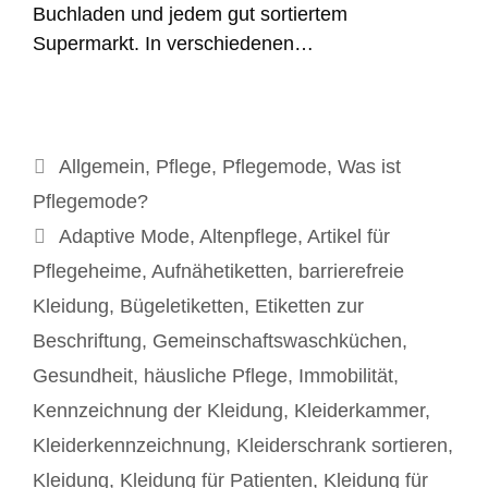
Buchladen und jedem gut sortiertem
Supermarkt. In verschiedenen…
Kategorien
Allgemein
,
Pflege
,
Pflegemode
,
Was ist
Pflegemode?
Schlagwörter
Adaptive Mode
,
Altenpflege
,
Artikel für
Pflegeheime
,
Aufnähetiketten
,
barrierefreie
Kleidung
,
Bügeletiketten
,
Etiketten zur
Beschriftung
,
Gemeinschaftswaschküchen
,
Gesundheit
,
häusliche Pflege
,
Immobilität
,
Kennzeichnung der Kleidung
,
Kleiderkammer
,
Kleiderkennzeichnung
,
Kleiderschrank sortieren
,
Kleidung
,
Kleidung für Patienten
,
Kleidung für