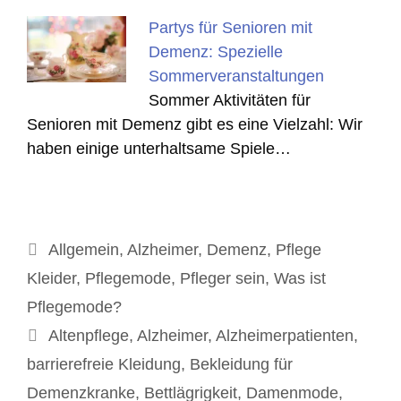
Partys für Senioren mit
Demenz: Spezielle
Sommerveranstaltungen
Sommer Aktivitäten für
Senioren mit Demenz gibt es eine Vielzahl: Wir
haben einige unterhaltsame Spiele…
Kategorien
Allgemein
,
Alzheimer
,
Demenz
,
Pflege
Kleider
,
Pflegemode
,
Pfleger sein
,
Was ist
Pflegemode?
Schlagwörter
Altenpflege
,
Alzheimer
,
Alzheimerpatienten
,
barrierefreie Kleidung
,
Bekleidung für
Demenzkranke
,
Bettlägrigkeit
,
Damenmode
,