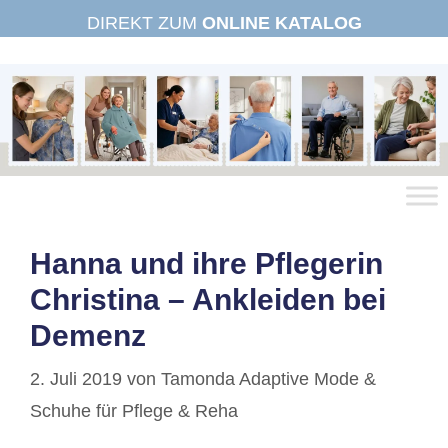
Zum
DIREKT ZUM
ONLINE KATALOG
Inhalt
springen
Hanna und ihre Pflegerin
Christina – Ankleiden bei
Demenz
2. Juli 2019
von
Tamonda Adaptive Mode &
Schuhe für Pflege & Reha