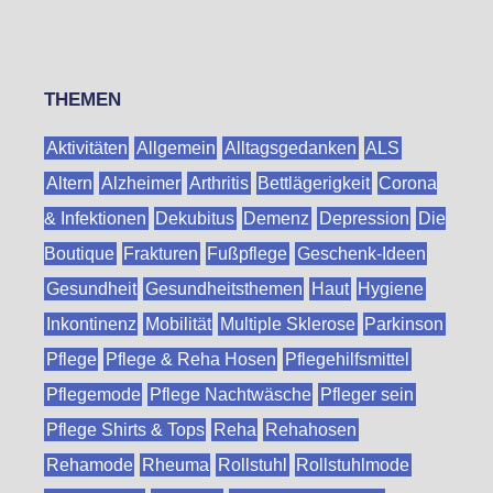
THEMEN
Aktivitäten
Allgemein
Alltagsgedanken
ALS
Altern
Alzheimer
Arthritis
Bettlägerigkeit
Corona
& Infektionen
Dekubitus
Demenz
Depression
Die
Boutique
Frakturen
Fußpflege
Geschenk-Ideen
Gesundheit
Gesundheitsthemen
Haut
Hygiene
Inkontinenz
Mobilität
Multiple Sklerose
Parkinson
Pflege
Pflege & Reha Hosen
Pflegehilfsmittel
Pflegemode
Pflege Nachtwäsche
Pfleger sein
Pflege Shirts & Tops
Reha
Rehahosen
Rehamode
Rheuma
Rollstuhl
Rollstuhlmode