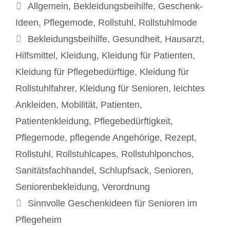
Kategorien
Allgemein
,
Bekleidungsbeihilfe
,
Geschenk-
Ideen
,
Pflegemode
,
Rollstuhl
,
Rollstuhlmode
Schlagwörter
Bekleidungsbeihilfe
,
Gesundheit
,
Hausarzt
,
Hilfsmittel
,
Kleidung
,
Kleidung für Patienten
,
Kleidung für Pflegebedürftige
,
Kleidung für
Rollstuhlfahrer
,
Kleidung für Senioren
,
leichtes
Ankleiden
,
Mobilität
,
Patienten
,
Patientenkleidung
,
Pflegebedürftigkeit
,
Pflegemode
,
pflegende Angehörige
,
Rezept
,
Rollstuhl
,
Rollstuhlcapes
,
Rollstuhlponchos
,
Sanitätsfachhandel
,
Schlupfsack
,
Senioren
,
Seniorenbekleidung
,
Verordnung
Beitrags-
Sinnvolle Geschenkideen für Senioren im
Navigation
Pflegeheim