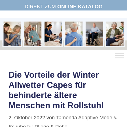
Zum
DIREKT ZUM
ONLINE KATALOG
Inhalt
springen
Die Vorteile der Winter
Allwetter Capes für
behinderte ältere
Menschen mit Rollstuhl
2. Oktober 2022
von
Tamonda Adaptive Mode &
Schuhe für Pflege & Reha