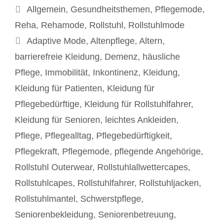
Kategorien
Allgemein
,
Gesundheitsthemen
,
Pflegemode
,
Reha
,
Rehamode
,
Rollstuhl
,
Rollstuhlmode
Schlagwörter
Adaptive Mode
,
Altenpflege
,
Altern
,
barrierefreie Kleidung
,
Demenz
,
häusliche
Pflege
,
Immobilität
,
Inkontinenz
,
Kleidung
,
Kleidung für Patienten
,
Kleidung für
Pflegebedürftige
,
Kleidung für Rollstuhlfahrer
,
Kleidung für Senioren
,
leichtes Ankleiden
,
Pflege
,
Pflegealltag
,
Pflegebedürftigkeit
,
Pflegekraft
,
Pflegemode
,
pflegende Angehörige
,
Rollstuhl Outerwear
,
Rollstuhlallwettercapes
,
Rollstuhlcapes
,
Rollstuhlfahrer
,
Rollstuhljacken
,
Rollstuhlmantel
,
Schwerstpflege
,
Seniorenbekleidung
,
Seniorenbetreuung
,