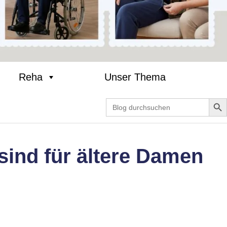
Reha
Unser Thema
Search Bu
Search
for:
sind für ältere Damen