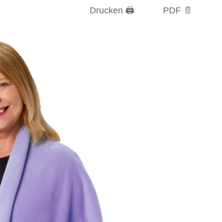
Drucken 🖨
PDF 📄