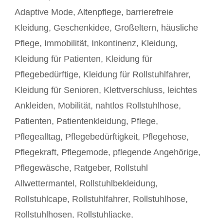
Schlagwörter
Adaptive Mode
,
Altenpflege
,
barrierefreie
Kleidung
,
Geschenkidee
,
Großeltern
,
häusliche
Pflege
,
Immobilität
,
Inkontinenz
,
Kleidung
,
Kleidung für Patienten
,
Kleidung für
Pflegebedürftige
,
Kleidung für Rollstuhlfahrer
,
Kleidung für Senioren
,
Klettverschluss
,
leichtes
Ankleiden
,
Mobilität
,
nahtlos Rollstuhlhose
,
Patienten
,
Patientenkleidung
,
Pflege
,
Pflegealltag
,
Pflegebedürftigkeit
,
Pflegehose
,
Pflegekraft
,
Pflegemode
,
pflegende Angehörige
,
Pflegewäsche
,
Ratgeber
,
Rollstuhl
Allwettermantel
,
Rollstuhlbekleidung
,
Rollstuhlcape
,
Rollstuhlfahrer
,
Rollstuhlhose
,
Rollstuhlhosen
,
Rollstuhljacke
,