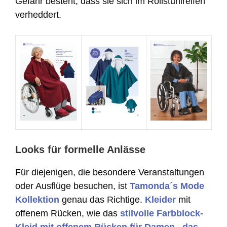
Gefahr besteht, dass sie sich im Rollstuhlreifen
verheddert.
Looks für formelle Anlässe
Für diejenigen, die besondere Veranstaltungen
oder Ausflüge besuchen, ist
Tamonda´s Mode
Kollektion
genau das Richtige.
Kleider
mit
offenem Rücken, wie das
stilvolle Farbblock-
Kleid mit offenem Rücken für Damen
,
das