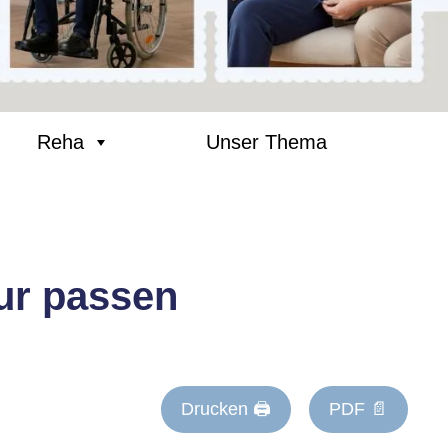
Reha
Unser Thema
ur passen
Drucken 🖨
PDF 📄