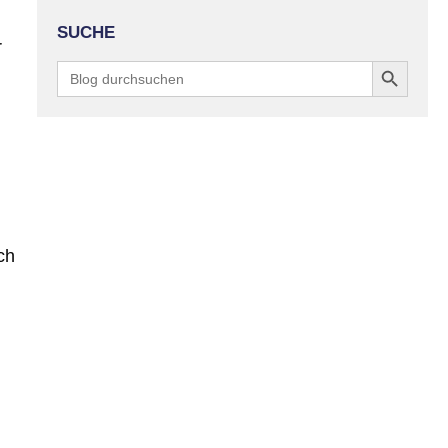
SUCHE
r
Search Button
Search
for:
ch