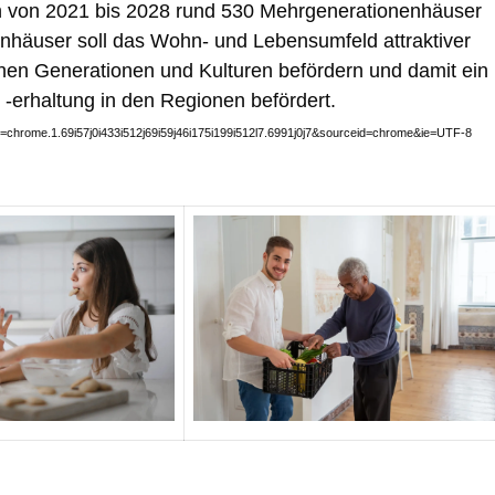
n von 2021 bis 2028 rund 530 Mehrgenerationenhäuser
enhäuser soll das Wohn- und Lebensumfeld attraktiver
en Generationen und Kulturen befördern und damit ein
 -erhaltung in den Regionen befördert.
hrome.1.69i57j0i433i512j69i59j46i175i199i512l7.6991j0j7&sourceid=chrome&ie=UTF-8