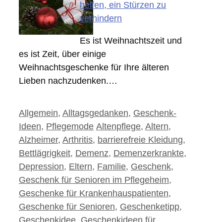
helfen, ein Stürzen zu
verhindern
Es ist Weihnachtszeit und
es ist Zeit, über einige
Weihnachtsgeschenke für Ihre älteren
Lieben nachzudenken.…
Kategorien
Allgemein
,
Alltagsgedanken
,
Geschenk-
Schlagwörter
Ideen
,
Pflegemode
Altenpflege
,
Altern
,
Alzheimer
,
Arthritis
,
barrierefreie Kleidung
,
Bettlägrigkeit
,
Demenz
,
Demenzerkrankte
,
Depression
,
Eltern
,
Familie
,
Geschenk
,
Geschenk für Senioren im Pflegeheim
,
Geschenke für Krankenhauspatienten
,
Geschenke für Senioren
,
Geschenketipp
,
Geschenkidee
,
Geschenkideen für