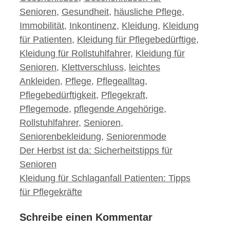
Senioren
,
Gesundheit
,
häusliche Pflege
,
Immobilität
,
Inkontinenz
,
Kleidung
,
Kleidung
für Patienten
,
Kleidung für Pflegebedürftige
,
Kleidung für Rollstuhlfahrer
,
Kleidung für
Senioren
,
Klettverschluss
,
leichtes
Ankleiden
,
Pflege
,
Pflegealltag
,
Pflegebedürftigkeit
,
Pflegekraft
,
Pflegemode
,
pflegende Angehörige
,
Rollstuhlfahrer
,
Senioren
,
Seniorenbekleidung
,
Seniorenmode
Beitrags-
Der Herbst ist da: Sicherheitstipps für
Navigation
Senioren
Kleidung für Schlaganfall Patienten: Tipps
für Pflegekräfte
Schreibe einen Kommentar